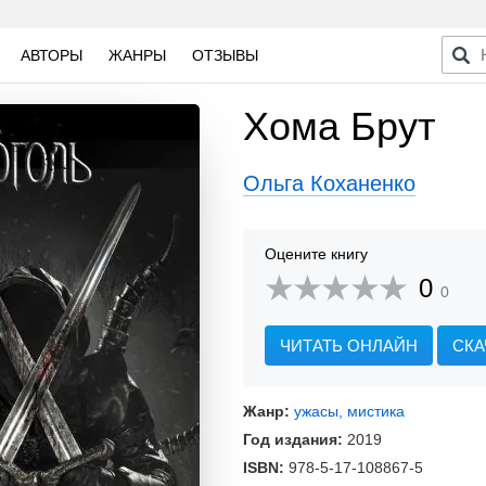
АВТОРЫ
ЖАНРЫ
ОТЗЫВЫ
Хома Брут
Ольга Коханенко
Оцените книгу
0
0
ЧИТАТЬ ОНЛАЙН
СКА
Жанр:
ужасы, мистика
Год издания:
2019
ISBN:
978-5-17-108867-5