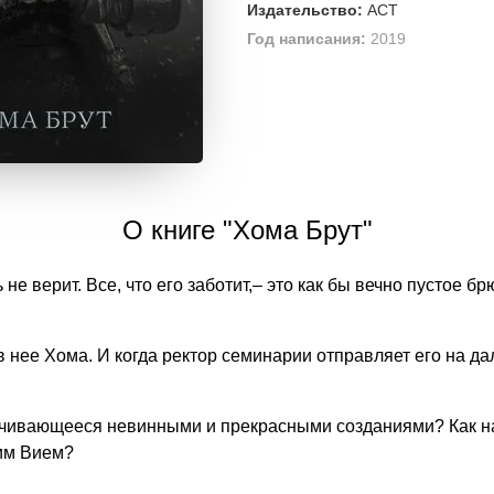
Издательство:
АСТ
Год написания:
2019
О книге "Хома Брут"
не верит. Все, что его заботит,– это как бы вечно пустое б
 в нее Хома. И когда ректор семинарии отправляет его на да
рачивающееся невинными и прекрасными созданиями? Как на
мим Вием?