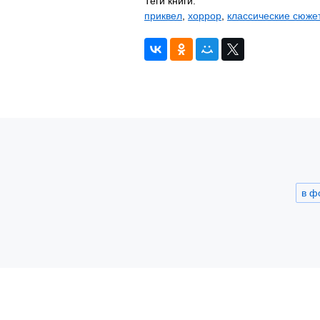
Теги книги:
приквел
,
хоррор
,
классические сюже
в ф