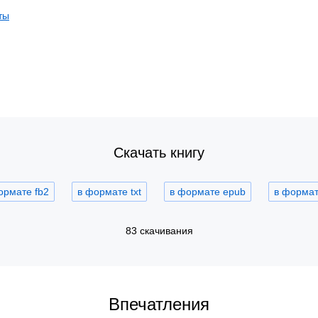
ты
Скачать книгу
ормате fb2
в формате txt
в формате epub
в формате
83 скачивания
Впечатления