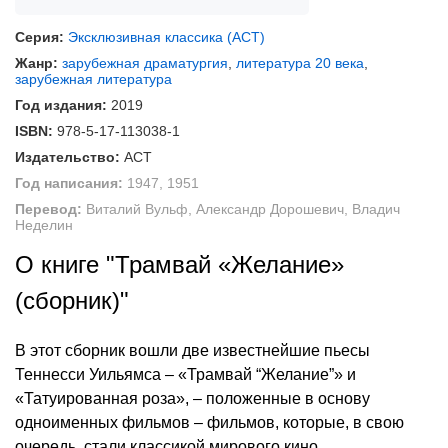
Серия:
Эксклюзивная классика (АСТ)
Жанр:
зарубежная драматургия
,
литература 20 века
,
зарубежная литература
Год издания:
2019
ISBN:
978-5-17-113038-1
Издательство:
АСТ
Год написания:
1947, 1951
Перевод:
Виталий Вульф, Александр Дорошевич, Владич
Неделин
О книге "Трамвай «Желание»
(сборник)"
В этот сборник вошли две известнейшие пьесы
Теннесси Уильямса – «Трамвай “Желание”» и
«Татуированная роза», – положенные в основу
одноименных фильмов – фильмов, которые, в свою
очередь, стали классикой мирового кино.