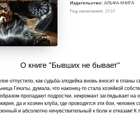
Издательство:
АЛЬФА-КНИГА
Год написания:
2018
О книге "Бывших не бывает"
лое отпустило, как судьба-злодейка вновь вносит в планы 
ница Гекаты, думала, что наконец-то стала хозяйкой собств
м образом пропадают подростки, некромант заглядывает на 
ирия, да и хозяин клуба, где проводятся эти бои, человек с
енный и абсолютно нечувствительный к боли и отказам! К т