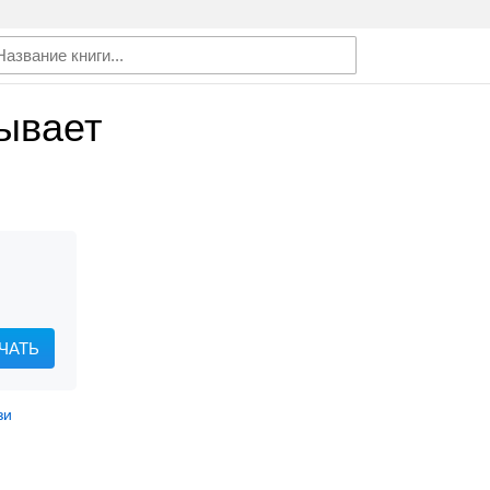
ывает
ЧАТЬ
зи