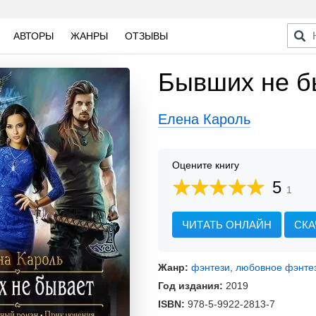
АВТОРЫ
ЖАНРЫ
ОТЗЫВЫ
Бывших не б
Елена Кароль
Оцените книгу
5
1
ЧИТАТЬ ОНЛАЙН
СКА
Жанр:
фэнтези
,
любовное фэнте
Год издания:
2019
ISBN:
978-5-9922-2813-7