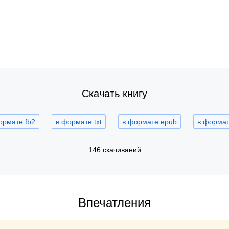
Скачать книгу
ормате fb2
в формате txt
в формате epub
в формате
146 скачиваний
Впечатления