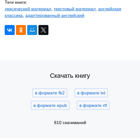
Теги книги:
лексический материал
,
текстовый материал
,
английская
классика
,
адаптированный английский
Скачать книгу
в формате fb2
в формате txt
в формате epub
в формате rtf
810 скачиваний