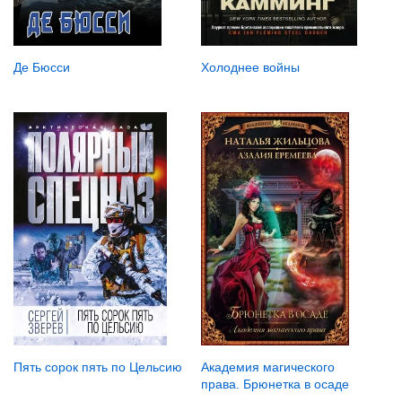
Де Бюсси
Холоднее войны
Пять сорок пять по Цельсию
Академия магического
права. Брюнетка в осаде