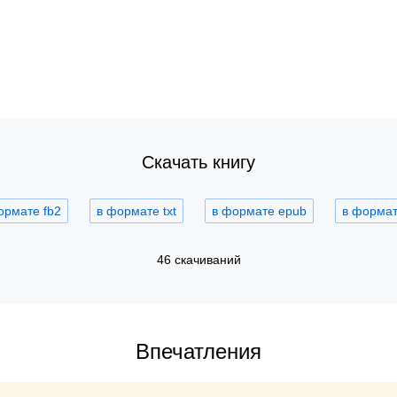
Скачать книгу
ормате fb2
в формате txt
в формате epub
в формате
46 скачиваний
Впечатления