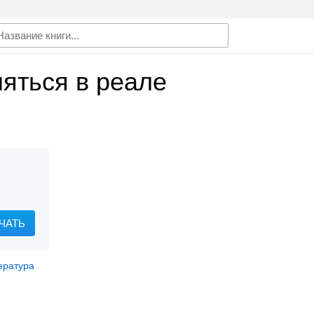
яться в реале
ЧАТЬ
ература