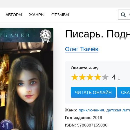
АВТОРЫ
ЖАНРЫ
ОТЗЫВЫ
Писарь. Подн
Олег Ткачёв
Оцените книгу
4
1
ЧИТАТЬ ОНЛАЙН
СКА
Жанр:
приключения
,
детская лит
Год издания:
2019
ISBN:
9780887155086