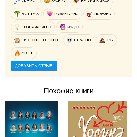
СКУЧНО
ВЕСЕЛО
НЕ ОТОРВАТЬСЯ
В ОТПУСК
РОМАНТИЧНО
ПОЛЕЗНО
ПОЗНАВАТЕЛЬНО
МУДРО
НИЧЕГО НЕПОНЯТНО
СТРАШНО
ФУУ
ОГОНЬ
ДОБАВИТЬ ОТЗЫВ
Похожие книги