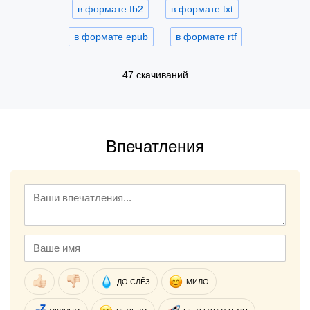
в формате fb2
в формате txt
в формате epub
в формате rtf
47 скачиваний
Впечатления
ДО СЛЁЗ
МИЛО