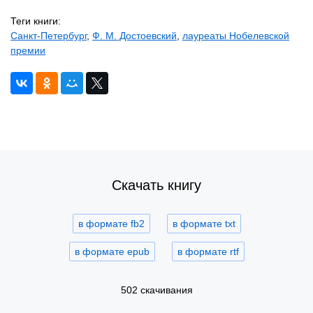
Теги книги:
Санкт-Петербург
,
Ф. М. Достоевский
,
лауреаты Нобелевской
премии
Скачать книгу
в формате fb2
в формате txt
в формате epub
в формате rtf
502 скачивания