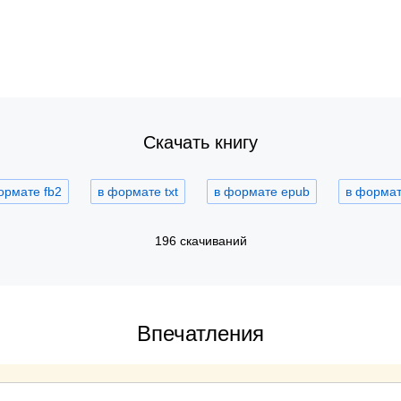
Скачать книгу
ормате fb2
в формате txt
в формате epub
в формате
196 скачиваний
Впечатления