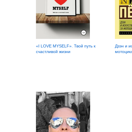
«I LOVE MYSELF». Твой путь к
Дзэн и и
счастливой жизни
мотоцик