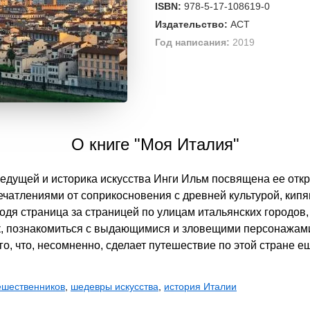
ISBN:
978-5-17-108619-0
Издательство:
АСТ
Год написания:
2019
О книге "Моя Италия"
ведущей и историка искусства Инги Ильм посвящена ее от
ечатлениями от соприкосновения с древней культурой, ки
дя страница за страницей по улицам итальянских городов,
ик, познакомиться с выдающимися и зловещими персонажами
го, что, несомненно, сделает путешествие по этой стране
ешественников
,
шедевры искусства
,
история Италии