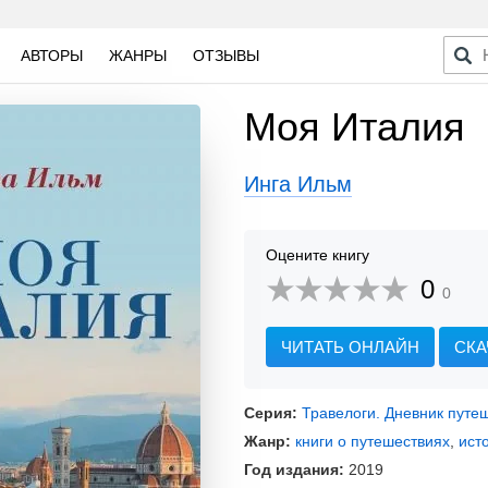
АВТОРЫ
ЖАНРЫ
ОТЗЫВЫ
Моя Италия
Инга Ильм
Оцените книгу
0
0
ЧИТАТЬ ОНЛАЙН
СКА
Серия:
Травелоги. Дневник путе
Жанр:
книги о путешествиях
,
ист
Год издания:
2019