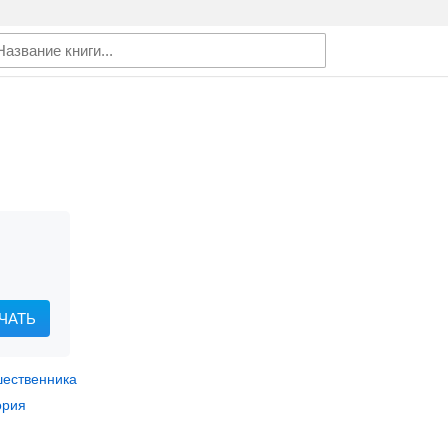
ЧАТЬ
шественника
ория