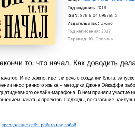
Год издания:
2018
ISBN:
978-5-04-095758-3
Издательство:
Эксмо
Год написания:
2017
Перевод:
Ю. Спирина
акончи то, что начал. Как доводить дел
начатое. И не важно, идет ли речь о создании блога, запуск
учении иностранного языка – методики Джона Эйкаффа рабо
дцатидневного онлайн-марафона. В нем приняли участие не
шением начатых проектов. Подходы, показавшие наилучшие
,
преодоление себя
,
работа над собой