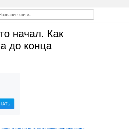
то начал. Как
а до конца
ЧАТЬ
 рост
,
менеджмент
,
самосовершенствование