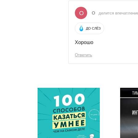
О
О
делится впечатлением
ДО СЛЁЗ
Хорошо
Ответить