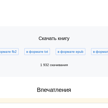
Скачать книгу
ормате fb2
в формате txt
в формате epub
в формате
1 932 скачивания
Впечатления