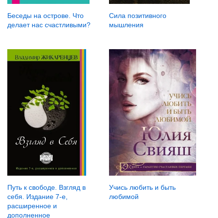
Беседы на острове. Что
Сила позитивного
делает нас счастливыми?
мышления
Путь к свободе. Взгляд в
Учись любить и быть
себя. Издание 7-е,
любимой
расширенное и
дополненное