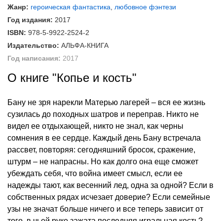
Жанр:
героическая фантастика
,
любовное фэнтези
Год издания:
2017
ISBN:
978-5-9922-2524-2
Издательство:
АЛЬФА-КНИГА
Год написания:
2017
О книге "Копье и кость"
Бану не зря нарекли Матерью лагерей – вся ее жизнь
сузилась до походных шатров и переправ. Никто не
видел ее отдыхающей, никто не знал, как черны
сомнения в ее сердце. Каждый день Бану встречала
рассвет, повторяя: сегодняшний бросок, сражение,
штурм – не напрасны. Но как долго она еще сможет
убеждать себя, что война имеет смысл, если ее
надежды тают, как весенний лед, одна за одной? Если в
собственных рядах исчезает доверие? Если семейные
узы не значат больше ничего и все теперь зависит от
того, в чьей руке зажата последняя игральная кость?