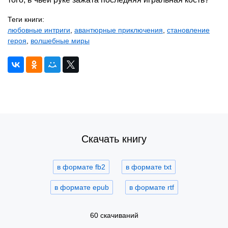
Теги книги:
любовные интриги
,
авантюрные приключения
,
становление
героя
,
волшебные миры
Скачать книгу
в формате fb2
в формате txt
в формате epub
в формате rtf
60 скачиваний