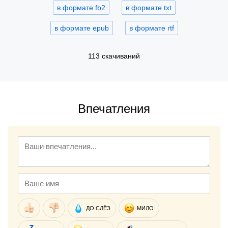
в формате fb2
в формате txt
в формате epub
в формате rtf
113 скачиваний
Впечатления
ДО СЛЁЗ
МИЛО