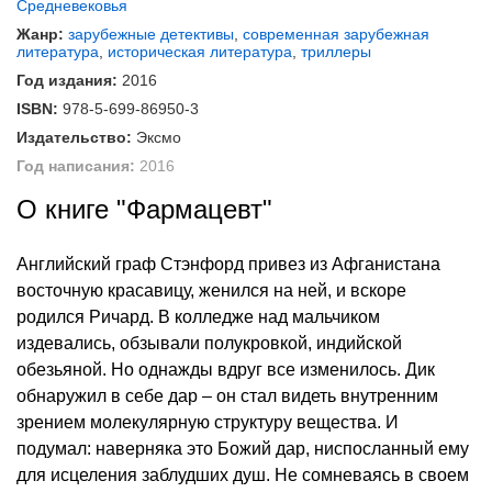
Средневековья
Жанр:
зарубежные детективы
,
современная зарубежная
литература
,
историческая литература
,
триллеры
Год издания:
2016
ISBN:
978-5-699-86950-3
Издательство:
Эксмо
Год написания:
2016
О книге "Фармацевт"
Английский граф Стэнфорд привез из Афганистана
восточную красавицу, женился на ней, и вскоре
родился Ричард. В колледже над мальчиком
издевались, обзывали полукровкой, индийской
обезьяной. Но однажды вдруг все изменилось. Дик
обнаружил в себе дар – он стал видеть внутренним
зрением молекулярную структуру вещества. И
подумал: наверняка это Божий дар, ниспосланный ему
для исцеления заблудших душ. Не сомневаясь в своем