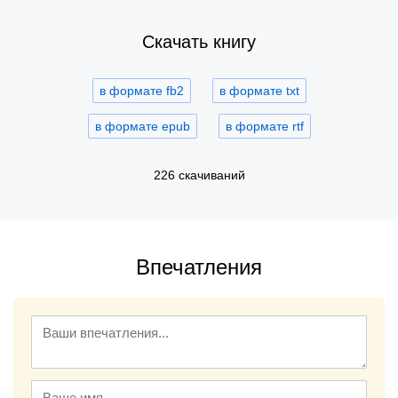
Скачать книгу
в формате fb2
в формате txt
в формате epub
в формате rtf
226 скачиваний
Впечатления