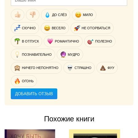
ДО СЛЁЗ
МИЛО
СКУЧНО
ВЕСЕЛО
НЕ ОТОРВАТЬСЯ
В ОТПУСК
РОМАНТИЧНО
ПОЛЕЗНО
ПОЗНАВАТЕЛЬНО
МУДРО
НИЧЕГО НЕПОНЯТНО
СТРАШНО
ФУУ
ОГОНЬ
ДОБАВИТЬ ОТЗЫВ
Похожие книги