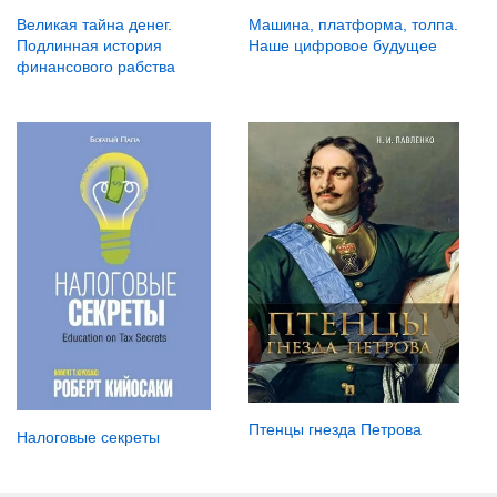
Великая тайна денег.
Машина, платформа, толпа.
Подлинная история
Наше цифровое будущее
финансового рабства
Птенцы гнезда Петрова
Налоговые секреты