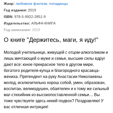
Жанр:
любовное фэнтези
,
попаданцы
Год издания:
2019
ISBN:
978-5-9922-2851-9
Издательство:
АЛЬФА-КНИГА
Год написания:
2019
О книге "Держитесь, маги, я иду!"
Молодой учительнице, живущей с отцом-алкоголиком и
лишь мечтающей о муже и семье, высшие силы вдруг
дают все: юное прекрасное тело в другом мире,
богатого родителя-купца и благородного красавца-
жениха. Претендент на руку Анастасии Николаевны
молод, исключительно хорош собой, умен, образован,
воспитан, великодушен, обаятелен и к тому же сильный
маг-стихийник из высокопоставленной семьи… Вы
тоже чувствуете здесь некий подвох? Поздравляю! У
вас отличная интуиция!