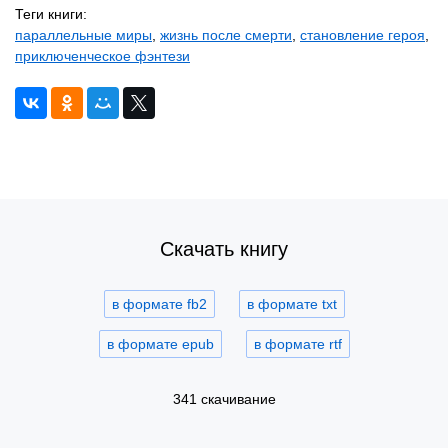
Теги книги:
параллельные миры
,
жизнь после смерти
,
становление героя
,
приключенческое фэнтези
Скачать книгу
в формате fb2
в формате txt
в формате epub
в формате rtf
341 скачивание