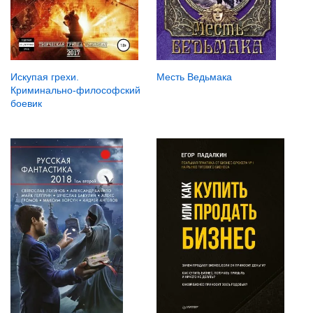
Месть Ведьмака
Искупая грехи.
Криминально-философский
боевик