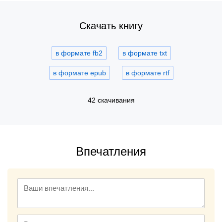
Скачать книгу
в формате fb2
в формате txt
в формате epub
в формате rtf
42 скачивания
Впечатления