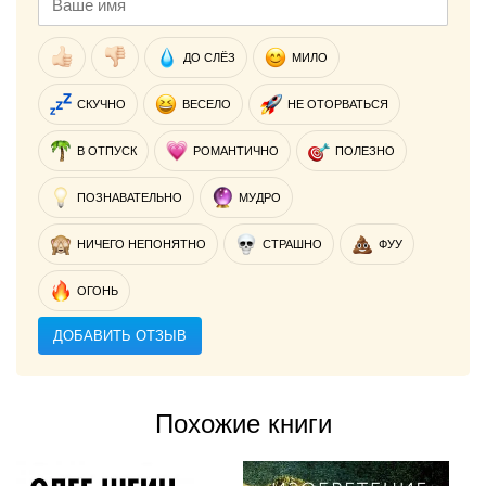
ДО СЛЁЗ
МИЛО
СКУЧНО
ВЕСЕЛО
НЕ ОТОРВАТЬСЯ
В ОТПУСК
РОМАНТИЧНО
ПОЛЕЗНО
ПОЗНАВАТЕЛЬНО
МУДРО
НИЧЕГО НЕПОНЯТНО
СТРАШНО
ФУУ
ОГОНЬ
ДОБАВИТЬ ОТЗЫВ
Похожие книги