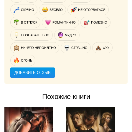
СКУЧНО
ВЕСЕЛО
НЕ ОТОРВАТЬСЯ
В ОТПУСК
РОМАНТИЧНО
ПОЛЕЗНО
ПОЗНАВАТЕЛЬНО
МУДРО
НИЧЕГО НЕПОНЯТНО
СТРАШНО
ФУУ
ОГОНЬ
ДОБАВИТЬ ОТЗЫВ
Похожие книги