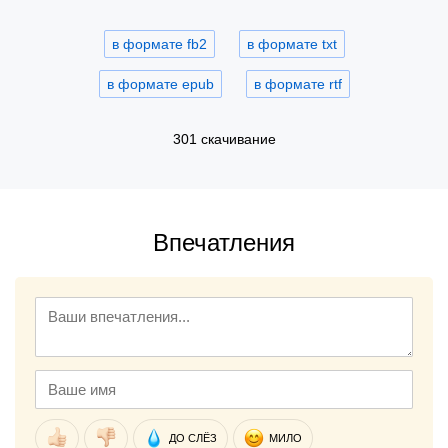
в формате fb2
в формате txt
в формате epub
в формате rtf
301 скачивание
Впечатления
ДО СЛЁЗ
МИЛО