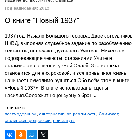
Издательство:
ЛитРес: Самиздат
Год написания:
2018
О книге "Новый 1937"
1937 год. Начало Большого террора. Двое сотрудников
НКВД, выполняя служебное задание по разоблачению
сектантов, встречают духовного Учителя. Ничего не
подозревающие чекисты, стараниями Учителя,
сталкиваются с неописуемой Силой. Эта встреча
становится для них роковой, и вся привычная жизнь
начинает неумолимо рушиться.Обо всём этом в книге
«Новый 1937». В книге использованы сцены
насилия.Содержит нецензурную брань.
Теги книги:
постмодернизм
,
альтернативная реальность
,
Самиздат
,
сталинские репрессии
,
поиск пути