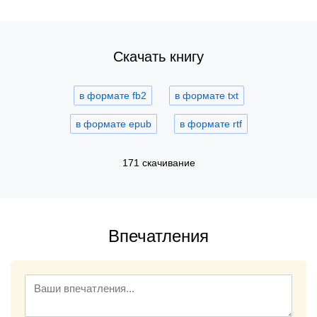
Скачать книгу
в формате fb2
в формате txt
в формате epub
в формате rtf
171 скачивание
Впечатления